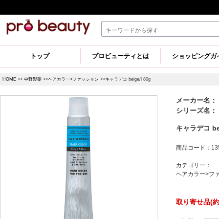
トップ
プロビューティとは
ショッピングガ
HOME
>>
中野製薬
>>
ヘアカラー>ファッション
>>キャラデコ beige/l 80g
メーカー名：
シリーズ名：
キャラデコ beig
商品コード：135
カテゴリー：
ヘアカラー>フ
取り寄せ品(約