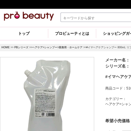
トップ
プロビューティとは
ショッピングガ
HOME
>>
PBシリーズ
>>
ヘアケア>シャンプー>業務用・ホームケア
>>#イマヘアケアシャンプー 800mL リ
メーカー名： 
シリーズ名：
#イマヘアケア
商品コード：510
カテゴリー：
ヘアケア>シャ
希望小売