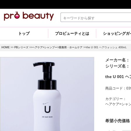
トップ
プロビューティとは
ショッピングガ
HOME
>>
PBシリーズ
>>
ヘアケア>シャンプー>業務用・ホームケア
>>the U 001 ヘアウォッシュ 400mL
メーカー名： 
シリーズ名： ザ
the U 001
商品コード：039
カテゴリー：
ヘアケア>シャ
希望小売