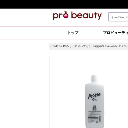
トップ
プロビューテ
HOME
>>
PBシリーズ
>>
ヘアカラー>2剤>6％
>>Amabile デベロ